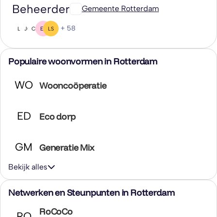
Beheerder
Gemeente Rotterdam
+ 58
L(
JG
CH
EL
LS
Populaire woonvormen in Rotterdam
WO
Wooncoöperatie
ED
Eco dorp
GM
Generatie Mix
Bekijk alles
Netwerken en Steunpunten in Rotterdam
RoCoCo
RO