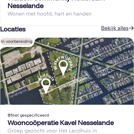
Nesselande
Wonen met hoofd, hart en handen
Locaties
Bekijk alles
In voorbereiding
Niet gespecificeerd
Wooncoöperatie Kavel Nesselande
Groep gezocht voor Het Landhuis in