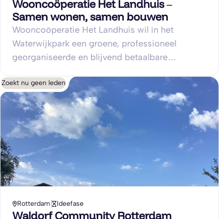
Wooncoöperatie Het Landhuis –
Samen wonen, samen bouwen
Wooncoöperatie Het Landhuis wil in het
Waterwijkpark een groene, professioneel
georganiseerde en blijvend betaalbare
woongemeenschap realiseren, waarin maximaal
Zoekt nu geen leden
dertig huishoudens zelfstandig wonen en
samen verantwoordelijkheid dragen voor hun
leefomgeving.
Rotterdam
Ideefase
Waldorf Community Rotterdam