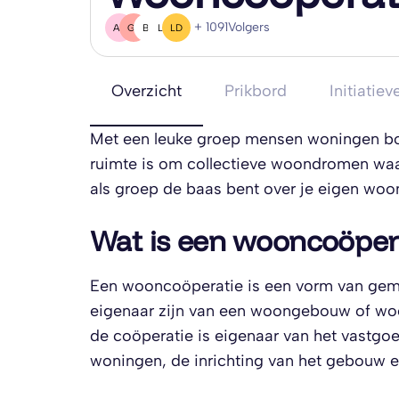
+ 1091
Volgers
AR
GL
B(
L(
LD
Overzicht
Prikbord
Initiatiev
Met een leuke groep mensen woningen bouw
ruimte is om collectieve woondromen waar
als groep de baas bent over je eigen wo
Wat is een wooncoöper
Een wooncoöperatie is een vorm van ge
eigenaar zijn van een woongebouw of woo
de coöperatie is eigenaar van het vastgo
woningen, de inrichting van het gebouw 