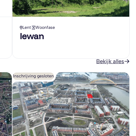
Lent
Woonfase
Iewan
Bekijk alles
Inschrijving gesloten