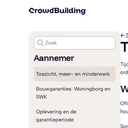
T
T
Aannemer
Tij
or
Toezicht, meer- en minderwerk
W
Bouwgaranties: Woningborg en
SWK
Oft
hou
Oplevering en de
garantieperiode
Som