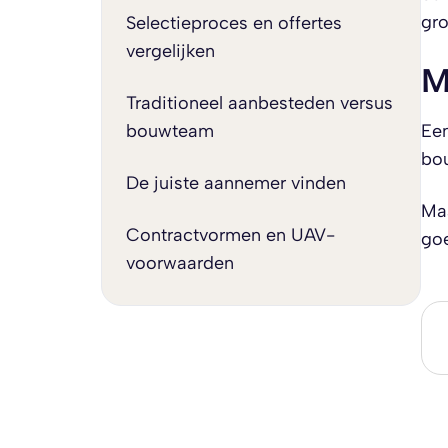
gro
Selectieproces en offertes
vergelijken
M
Traditioneel aanbesteden versus
bouwteam
Een
bou
De juiste aannemer vinden
Maa
Contractvormen en UAV-
goe
voorwaarden