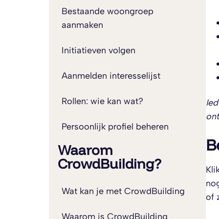
Bestaande woongroep
aanmaken
Initiatieven volgen
Aanmelden interesselijst
Rollen: wie kan wat?
Ied
on
Persoonlijk profiel beheren
B
Waarom
CrowdBuilding?
Kli
nog
Wat kan je met CrowdBuilding
of 
Waarom is CrowdBuilding