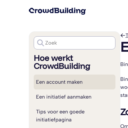
T
E
Hoe werkt
CrowdBuilding
Bin
Bin
Een account maken
woo
sta
Een initiatief aanmaken
Z
Tips voor een goede
initiatiefpagina
Om 