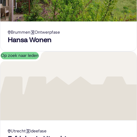
Brummen
Ontwerpfase
Hansa Wonen
Op zoek naar leden
Utrecht
Ideefase