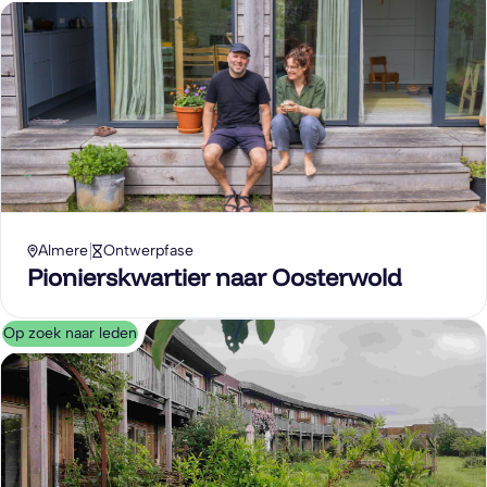
Almere
Ontwerpfase
Pionierskwartier naar Oosterwold
Op zoek naar leden