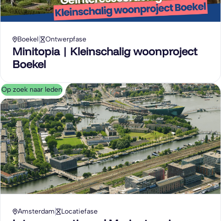
Boekel
Ontwerpfase
Minitopia | Kleinschalig woonproject
Boekel
Op zoek naar leden
Amsterdam
Locatiefase