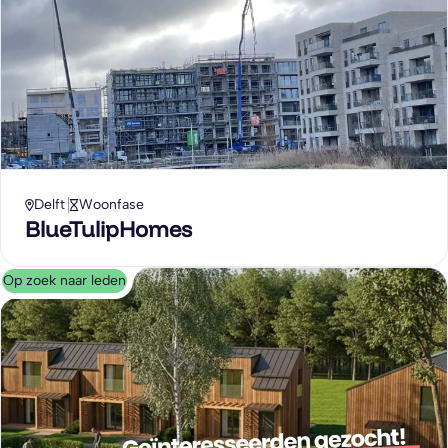
Delft
Woonfase
BlueTulipHomes
Op zoek naar leden