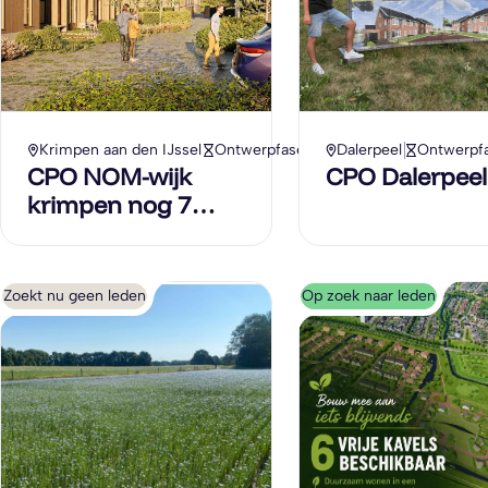
Krimpen aan den IJssel
Ontwerpfase
Dalerpeel
Ontwerpf
CPO NOM-wijk
CPO Dalerpeel
krimpen nog 7
woningen te koop
Zoekt nu geen leden
Op zoek naar leden