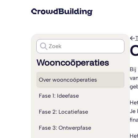
T
O
Wooncoöperaties
Bij
van
Over wooncoöperaties
geb
Fase 1: Ideefase
Het
Je 
Fase 2: Locatiefase
fin
Fase 3: Ontwerpfase
Het