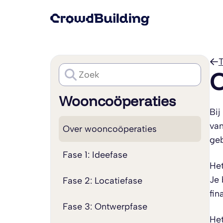
T
O
Wooncoöperaties
Bij
van
Over wooncoöperaties
geb
Fase 1: Ideefase
Het
Je 
Fase 2: Locatiefase
fin
Fase 3: Ontwerpfase
Het