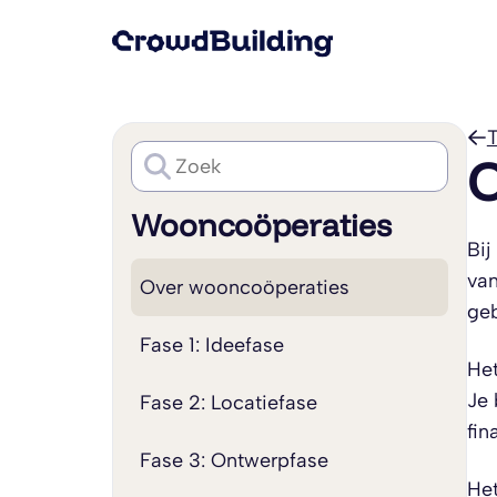
T
O
Wooncoöperaties
Bij
van
Over wooncoöperaties
geb
Fase 1: Ideefase
Het
Je 
Fase 2: Locatiefase
fin
Fase 3: Ontwerpfase
Het