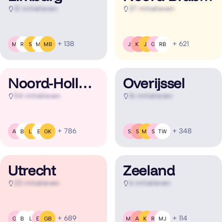
12 initiatieven
37 initiatieven
+ 138
+ 621
MR
RB
SF
MJ
MB
JB
KB
JV
GV
RB
Noord-Holland
Overijssel
54 initiatieven
16 initiatieven
+ 786
+ 348
AR
BG
LB
B(
GK
SS
SS
MW
SB
TW
Utrecht
Zeeland
23 initiatieven
6 initiatieven
+ 689
+ 114
GL
BG
L(
EH
GB
MW
AR
KE
RP
MJ