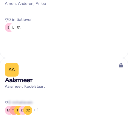
Amen, Anderen, Anloo
0 initiatieven
EP
LB
FA
AA
Aalsmeer
Aalsmeer, Kudelstaart
0 initiatieven
+ 1
MS
TT
TB
EM
DZ