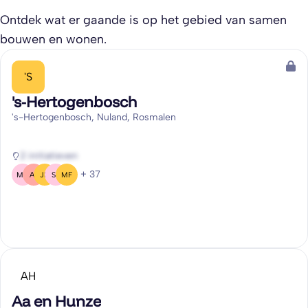
Ontdek wat er gaande is op het gebied van samen
bouwen en wonen.
'S
's-Hertogenbosch
's-Hertogenbosch, Nuland, Rosmalen
2 initiatieven
+ 37
MH
AS
JH
SR
MF
AH
Aa en Hunze