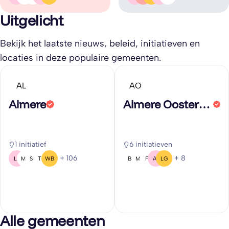
Uitgelicht
Bekijk het laatste nieuws, beleid, initiatieven en
locaties in deze populaire gemeenten.
AL
AO
Almere
Almere Oosterwold
1 initiatief
6 initiatieven
+ 106
+ 8
LB
MV
SG
TH
WB
BG
MV
F(
AS
LG
Alle gemeenten