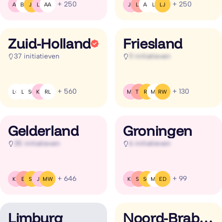
+ 250
+ 250
AR
BG
JB
LB
AA
JB
LB
AA
L(
LJ
Zuid-Holland
Friesland
37 initiatieven
11 initiatieven
+ 560
+ 130
LC
L(
SG
KB
RL
MR
TT
RL
MJ
RW
Gelderland
Groningen
35 initiatieven
6 initiatieven
+ 646
+ 99
KB
EI
SS
JV
MW
KB
SB
SG
MJ
ED
Limburg
Noord-Brabant