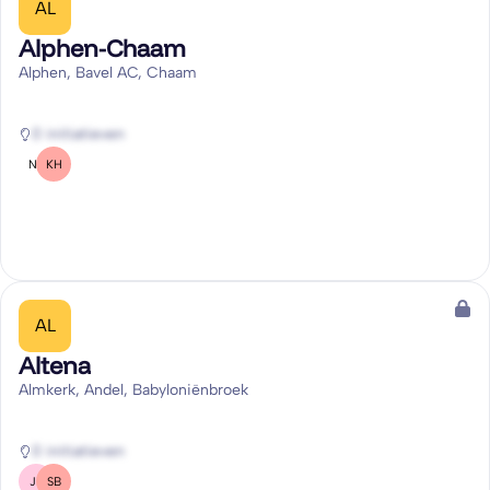
AL
Alphen-Chaam
Alphen, Bavel AC, Chaam
0 initiatieven
NB
KH
AL
Altena
Almkerk, Andel, Babyloniënbroek
0 initiatieven
JK
SB