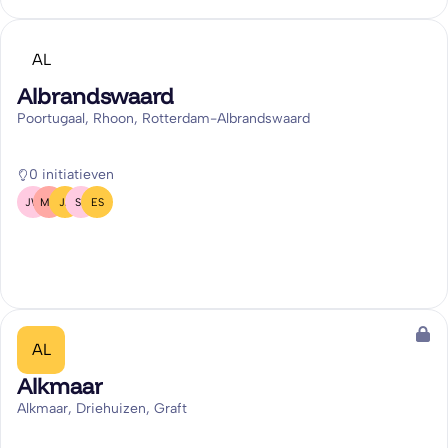
AL
Albrandswaard
Poortugaal, Rhoon, Rotterdam-Albrandswaard
0 initiatieven
JW
MD
JA
SP
ES
AL
Alkmaar
Alkmaar, Driehuizen, Graft