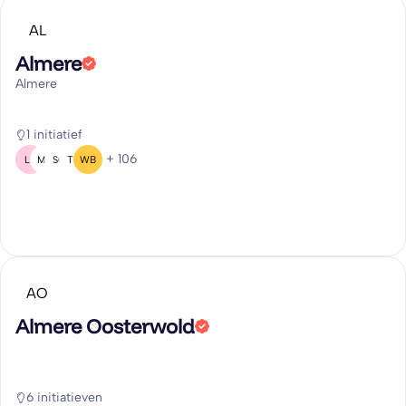
AL
Almere
Almere
1 initiatief
+ 106
LB
MV
SG
TH
WB
AO
Almere Oosterwold
6 initiatieven