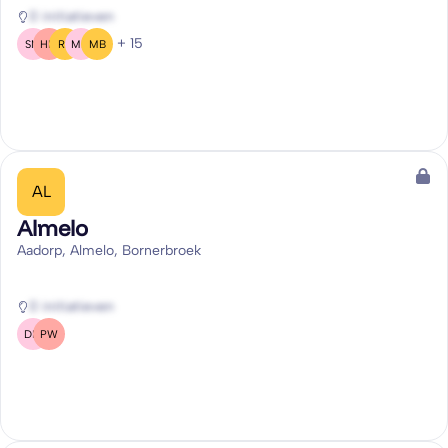
0 initiatieven
+ 15
SM
HM
RP
MM
MB
AL
Almelo
Aadorp, Almelo, Bornerbroek
0 initiatieven
DM
PW